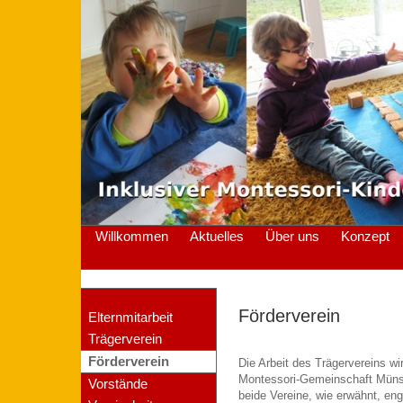
Willkommen
Aktuelles
Über uns
Konzept
Förderverein
Elternmitarbeit
Trägerverein
Förderverein
Die Arbeit des Trägervereins w
Montessori-Gemeinschaft Münst
Vorstände
beide Vereine, wie erwähnt, en