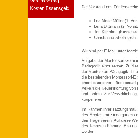
Vereinsbeitrag
Der Vorstand des Förderrverein
Kosten Essensgeld
Lea Marie Müller (1. Vor
Lena Dittmann (2. Vorsi
Jan Kirchhoff (Kassenwa
Christinane Stroth (Schri
Wir sind per E-Mail unter foerd
Aufgabe der Montessori-Gemeins
Pädagogik einzusetzen. Zu diese
der Montessori-Pädagogik. Er u
die bestehenden Montessori-Einr
ohne besonderen Förderbedarf g
Ver-ein die Neueinrichtung von
und fördern. Zur Verwirklichung
kooperieren.
Im Rahmen ihrer satzungsmäßig
des Montessori-Kindergartens 
den Trägerverein. Auf diese We
des Teams in Planung, Bau und
werden.